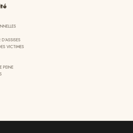
ité
NNELLES
S
D’ASSISES
DES VICTIMES
 PEINE
S