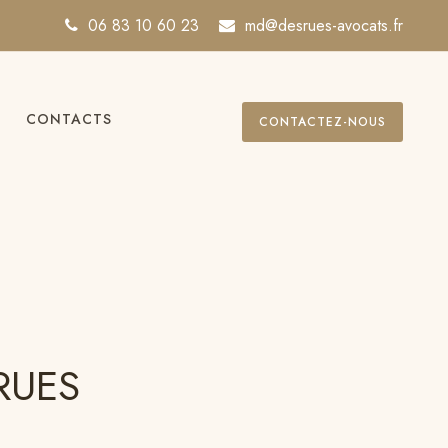
06 83 10 60 23
md@desrues-avocats.fr
CONTACTS
CONTACTEZ-NOUS
RUES