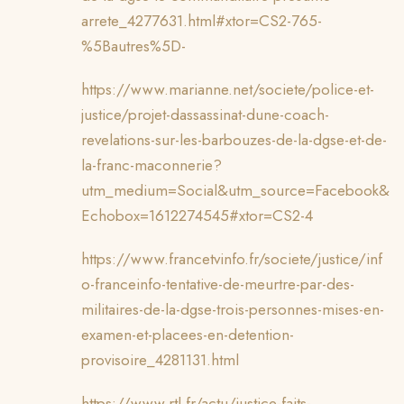
arrete_4277631.html#xtor=CS2-765-
%5Bautres%5D-
https://www.marianne.net/societe/police-et-
justice/projet-dassassinat-dune-coach-
revelations-sur-les-barbouzes-de-la-dgse-et-de-
la-franc-maconnerie?
utm_medium=Social&utm_source=Facebook&
Echobox=1612274545#xtor=CS2-4
https://www.francetvinfo.fr/societe/justice/inf
o-franceinfo-tentative-de-meurtre-par-des-
militaires-de-la-dgse-trois-personnes-mises-en-
examen-et-placees-en-detention-
provisoire_4281131.html
https://www.rtl.fr/actu/justice-faits-