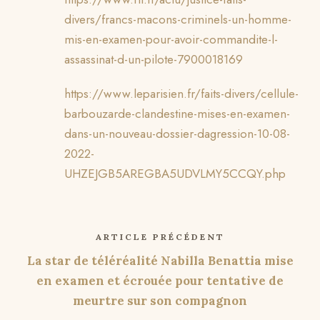
divers/francs-macons-criminels-un-homme-
mis-en-examen-pour-avoir-commandite-l-
assassinat-d-un-pilote-7900018169
https://www.leparisien.fr/faits-divers/cellule-
barbouzarde-clandestine-mises-en-examen-
dans-un-nouveau-dossier-dagression-10-08-
2022-
UHZEJGB5AREGBA5UDVLMY5CCQY.php
ARTICLE PRÉCÉDENT
La star de téléréalité Nabilla Benattia mise
en examen et écrouée pour tentative de
meurtre sur son compagnon