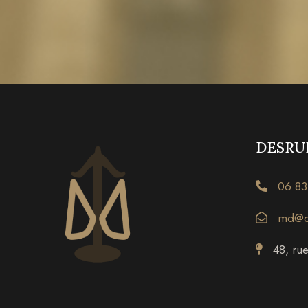
DESRUE
06 83
md@de
48, ru