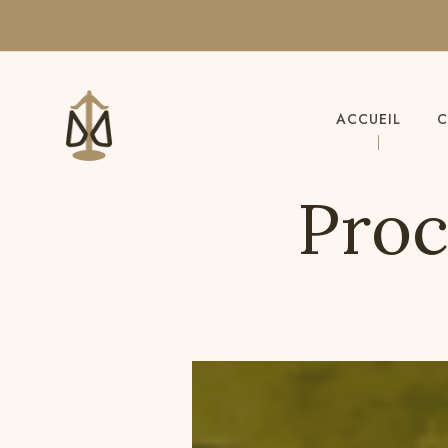
ACCUEIL
C
Proc