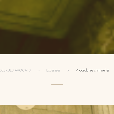
DESRUES AVOCATS
>
Expertises
>
Procédures criminelles